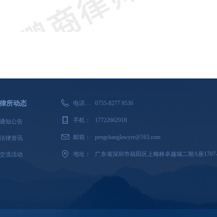
律所动态
电话：0755-82779536&17722662918
0755-8277 9536
手机：
17722662918
通知公告
邮箱：
pengshanglawyer@163.com
法律资讯
地址：
广东省深圳市福田区上梅林卓越城二期A座1707-1
交流活动