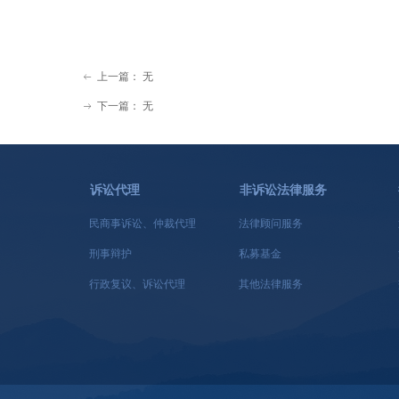
上一篇：
无
ꂃ
下一篇：
无
ꁹ
诉讼代理
非诉讼法律服务
民商事诉讼、仲裁代理
法律顾问服务
刑事辩护
私募基金
行政复议、诉讼代理
其他法律服务